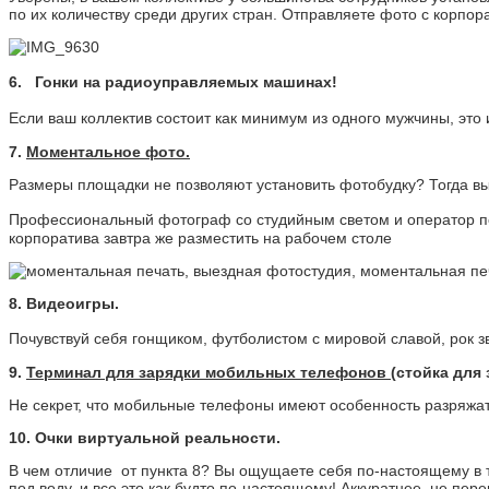
по их количеству среди других стран. Отправляете фото с корпо
6. Гонки на радиоуправляемых машинах!
Если ваш коллектив состоит как минимум из одного мужчины, это
7.
Моментальное фото.
Размеры площадки не позволяют установить фотобудку? Тогда в
Профессиональный фотограф со студийным светом и оператор п
корпоратива завтра же разместить на рабочем столе
8. Видеоигры.
Почувствуй себя гонщиком, футболистом с мировой славой, рок зв
9.
Терминал для зарядки мобильных телефонов
(стойка для
Не секрет, что мобильные телефоны имеют особенность разряжа
10. Очки виртуальной реальности.
В чем отличие от пункта 8? Вы ощущаете себя по-настоящему в т
под воду, и все это как будто по-настоящему! Аккуратнее, не пе