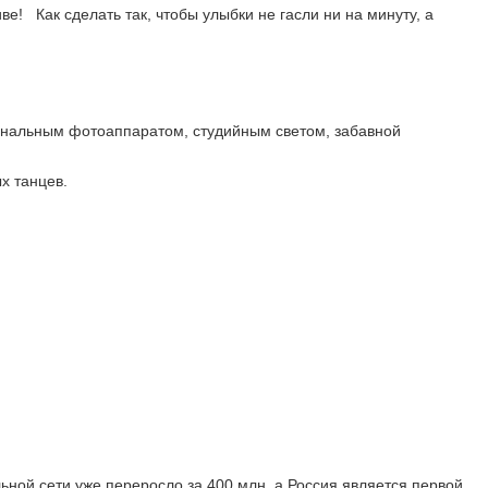
е! Как сделать так, чтобы улыбки не гасли ни на минуту, а
иональным фотоаппаратом, студийным светом, забавной
х танцев.
ьной сети уже переросло за 400 млн, а Россия является первой