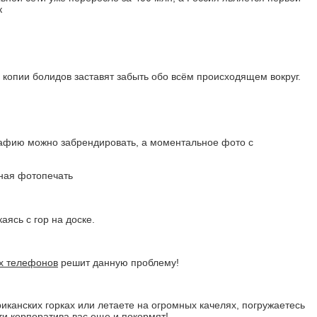
к
 копии болидов заставят забыть обо всём происходящем вокруг.
афию можно забрендировать, а моментальное фото с
аясь с гор на доске.
х телефонов
решит данную проблему!
иканских горках или летаете на огромных качелях, погружаетесь
сти корпоратива вас еще и покормят!