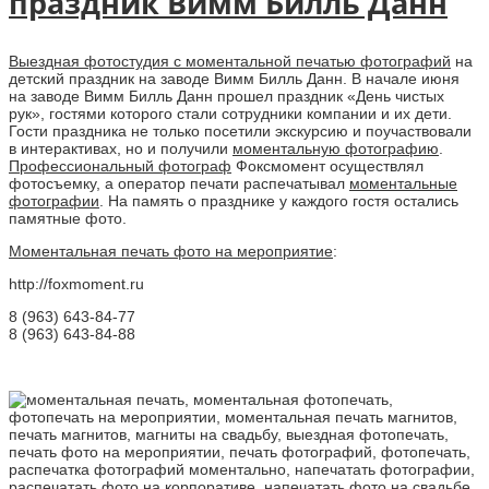
праздник Вимм Билль Данн
Выездная фотостудия с моментальной печатью фотографий
на
детский праздник на заводе Вимм Билль Данн. В начале июня
на заводе Вимм Билль Данн прошел праздник «День чистых
рук», гостями которого стали сотрудники компании и их дети.
Гости праздника не только посетили экскурсию и поучаствовали
в интерактивах, но и получили
моментальную фотографию
.
Профессиональный фотограф
Фоксмомент осуществлял
фотосъемку, а оператор печати распечатывал
моментальные
фотографии
. На память о празднике у каждого гостя остались
памятные фото.
Моментальная печать фото на мероприятие
:
http://foxmoment.ru
8 (963) 643-84-77
8 (963) 643-84-88