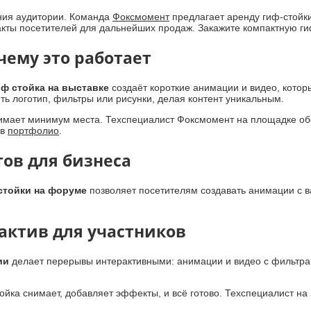
ния аудитории. Команда
Фоксмомент
предлагает аренду гиф-стойки
акты посетителей для дальнейших продаж. Закажите компактную ги
чему это работает
иф стойка на выставке
создаёт короткие анимации и видео, которы
ть логотип, фильтры или рисунки, делая контент уникальным.
анимает минимум места. Техспециалист Фоксмомент на площадке о
 в
портфолио
.
тов для бизнеса
стойки на форуме
позволяет посетителям создавать анимации с в
актив для участников
ии
делает перерывы интерактивными: анимации и видео с фильтрами
ойка снимает, добавляет эффекты, и всё готово. Техспециалист н