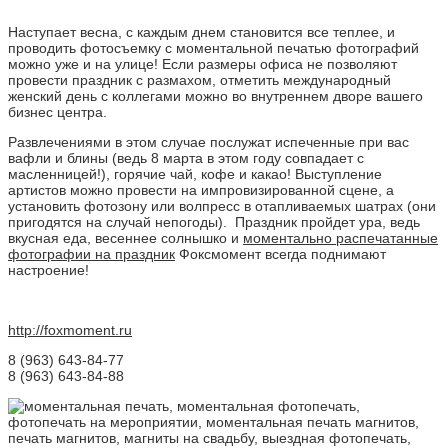
Наступает весна, с каждым днем становится все теплее, и
проводить фотосъемку с моментальной печатью фотографий
можно уже и на улице! Если размеры офиса не позволяют
провести праздник с размахом, отметить международный
женский день с коллегами можно во внутреннем дворе вашего
бизнес центра.
Развлечениями в этом случае послужат испеченные при вас
вафли и блины (ведь 8 марта в этом году совпадает с
масленницей!), горячие чай, кофе и какао! Выступление
артистов можно провести на импровизированной сцене, а
установить фотозону или волпресс в отапливаемых шатрах (они
пригодятся на случай непогоды). Праздник пройдет ура, ведь
вкусная еда, весеннее солнышко и
моментально распечатанные
фотографии на праздник
Фоксмомент всегда поднимают
настроение!
http://foxmoment.ru
8 (963) 643-84-77
8 (963) 643-84-88