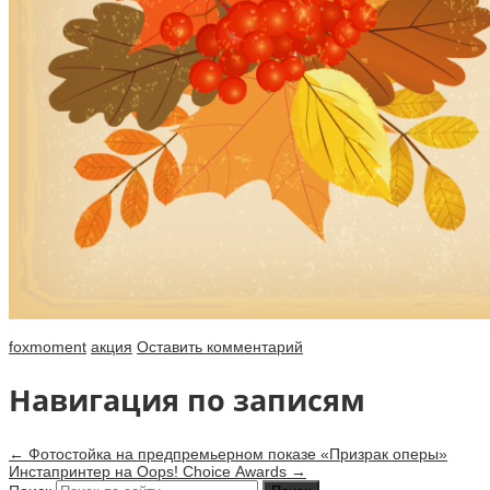
foxmoment
акция
Оставить комментарий
Навигация по записям
←
Фотостойка на предпремьерном показе «Призрак оперы»
Инстапринтер на Oops! Choicе Awards
→