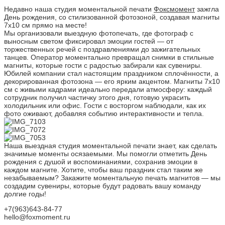
Недавно наша студия моментальной печати
Фоксмомент
зажгла
День рождения, со стилизованной фотозоной, создавая магниты
7х10 см прямо на месте!
Мы организовали выездную фотопечать, где фотограф с
выносным светом фиксировал эмоции гостей — от
торжественных речей с поздравлениями до зажигательных
танцев. Оператор моментально превращал снимки в стильные
магниты, которые гости с радостью забирали как сувениры.
Юбилей компании стал настоящим праздником сплочённости, а
декорированная фотозона — его ярким акцентом. Магниты 7х10
см с живыми кадрами идеально передали атмосферу: каждый
сотрудник получил частичку этого дня, готовую украсить
холодильник или офис. Гости с восторгом наблюдали, как их
фото оживают, добавляя событию интерактивности и тепла.
Наша выездная студия моментальной печати знает, как сделать
значимые моменты осязаемыми. Мы помогли отметить День
рождения с душой и воспоминаниями, сохранив эмоции в
каждом магните. Хотите, чтобы ваш праздник стал таким же
незабываемым? Закажите моментальную печать магнитов — мы
создадим сувениры, которые будут радовать вашу команду
долгие годы!
+7(963)643-84-77
hello@foxmoment.ru