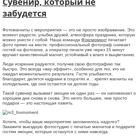
Cувенир, который не
забудется
Фотомагниты с мероприятия — это не просто изображение. Это
момент радости, улыбка друзей, атмосфера праздника, которую
можно унести с собой. Наша команда
Фоксмомент
печатает
фото прямо на месте: профессиональный фотограф снимает
гостей на фотозоне, а оператор печати уже через 15 минут
вручает качественный магнит, устойчивый к влаге и выцветанию.
Люди искренне радуются, получив свою фотографию так
быстро. Это всегда «вау-эффект», особенно для тех, кто не
ожидал моментального результата. Гости улыбаются,
благодарят, делятся кадрами в соцсетях и… крепят магниты на
холодильник, где они остаются на долгие годы.
Такой сувенир вызывает эмоции не один раз — он напоминает о
хорошем дне снова и снова. Это нечто большее, чем просто
подарок — это настоящая память.
Хотите, чтобы ваше мероприятие запомнилось надолго?
Закажите выездную фотостудию с печатью магнитов и подарите
гостям эмоции, которые останутся с ними навсегда.