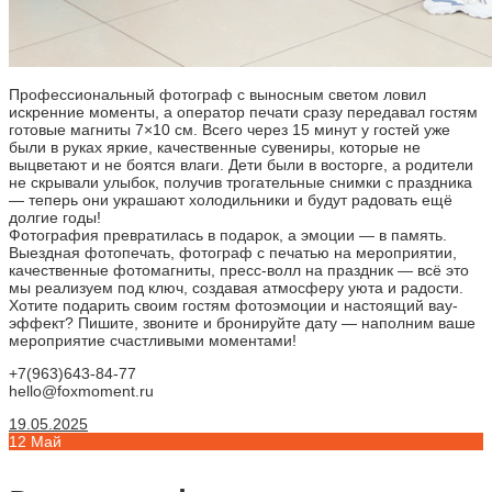
Профессиональный фотограф с выносным светом ловил
искренние моменты, а оператор печати сразу передавал гостям
готовые магниты 7×10 см. Всего через 15 минут у гостей уже
были в руках яркие, качественные сувениры, которые не
выцветают и не боятся влаги. Дети были в восторге, а родители
не скрывали улыбок, получив трогательные снимки с праздника
— теперь они украшают холодильники и будут радовать ещё
долгие годы!
Фотография превратилась в подарок, а эмоции — в память.
Выездная фотопечать, фотограф с печатью на мероприятии,
качественные фотомагниты, пресс-волл на праздник — всё это
мы реализуем под ключ, создавая атмосферу уюта и радости.
Хотите подарить своим гостям фотоэмоции и настоящий вау-
эффект? Пишите, звоните и бронируйте дату — наполним ваше
мероприятие счастливыми моментами!
+7(963)643-84-77
hello@foxmoment.ru
19.05.2025
12
Май