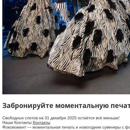
Забронируйте моментальную печат
Свободных слотов на 31 декабря 2025 остаётся всё меньше!
Наши Контакты
Контакты
Фоксмомент — моментальная печать и новогодние сувениры с фо