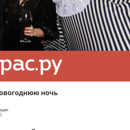
новогоднюю ночь
адке
)