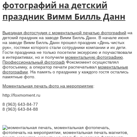
фотографий на детский
праздник Вимм Билль Данн
Выездная фотостудия с моментальной печатью фотографий
на
детский праздник на заводе Вимм Билль Данн. В начале июня
на заводе Вимм Билль Данн прошел праздник «День чистых
рук», гостями которого стали сотрудники компании и их дети.
Гости праздника не только посетили экскурсию и поучаствовали
в интерактивах, но и получили
моментальную фотографию
.
Профессиональный фотограф
Фоксмомент осуществлял
фотосъемку, а оператор печати распечатывал
моментальные
фотографии
. На память о празднике у каждого гостя остались
памятные фото.
Моментальная печать фото на мероприятие
:
http://foxmoment.ru
8 (963) 643-84-77
8 (963) 643-84-88