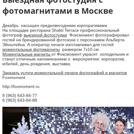
фотомагнитами в Москве
Декабрь насыщен предновогодними корпоративами.
На площадке ресторана Shakti Terrace профессиональный
фотограф
выездной фотостудии
Фоксмомент фотографировал
гостей на брендированной фотозоне с персонажем Альберта
Эйнштейна. А оператор печати изготавливал для гостей
моментальные фотомагниты
размером 7х10 см.
Моментальные магниты
от Фоксмомент украсят холодильник и
станут отличным напоминанием о мероприятии: корпоратив,
юбилей, день рождения, выставка.
Заказать услуги моментальной печати фотографий и магнитов
Foxmoment:
http://foxmoment.ru
8 (963) 643-84-77
8 (963) 643-84-88