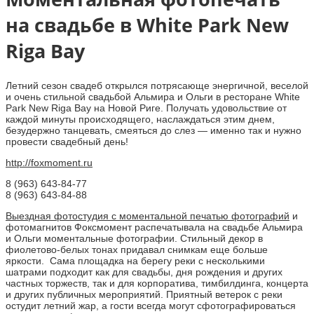
на свадьбе в White Park New
Riga Bay
Летний сезон свадеб открылся потрясающе энергичной, веселой
и очень стильной свадьбой Альмира и Ольги в ресторане White
Park New Riga Bay на Новой Риге. Получать удовольствие от
каждой минуты происходящего, наслаждаться этим днем,
безудержно танцевать, смеяться до слез — именно так и нужно
провести свадебный день!
http://foxmoment.ru
8 (963) 643-84-77
8 (963) 643-84-88
Выездная фотостудия с моментальной печатью фотографий
и
фотомагнитов Фоксмомент распечатывала на свадьбе Альмира
и Ольги моментальные фотографии. Стильный декор в
фиолетово-белых тонах придавал снимкам еще больше
яркости. Сама площадка на берегу реки с несколькими
шатрами подходит как для свадьбы, дня рождения и других
частных торжеств, так и для корпоратива, тимбилдинга, концерта
и других публичных мероприятий. Приятный ветерок с реки
остудит летний жар, а гости всегда могут сфотографироваться