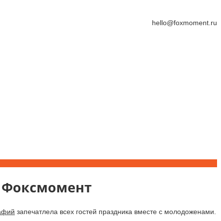
hello@foxmoment.ru
я Фоксмомент
афий
запечатлела всех гостей праздника вместе с молодоженами.