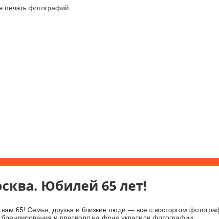
сква. Юбилей 65 лет!
 вам 65! Семья, друзья и близкие люди — все с восторгом фотог
н брендирования и пресволл на фоне украсили фотографии.