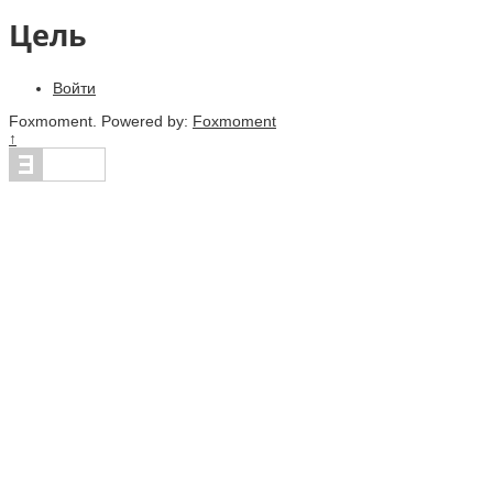
Цель
Войти
Foxmoment. Powered by:
Foxmoment
↑