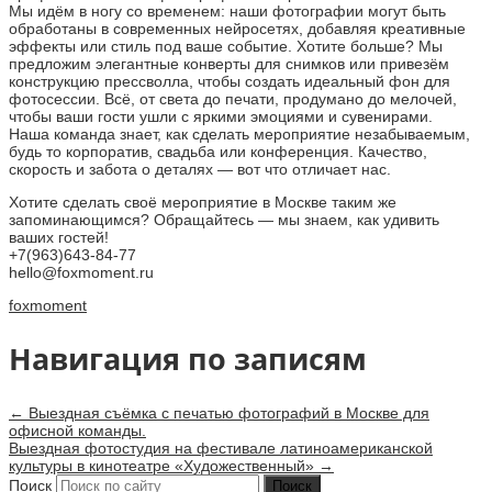
Мы идём в ногу со временем: наши фотографии могут быть
обработаны в современных нейросетях, добавляя креативные
эффекты или стиль под ваше событие. Хотите больше? Мы
предложим элегантные конверты для снимков или привезём
конструкцию прессволла, чтобы создать идеальный фон для
фотосессии. Всё, от света до печати, продумано до мелочей,
чтобы ваши гости ушли с яркими эмоциями и сувенирами.
Наша команда знает, как сделать мероприятие незабываемым,
будь то корпоратив, свадьба или конференция. Качество,
скорость и забота о деталях — вот что отличает нас.
Хотите сделать своё мероприятие в Москве таким же
запоминающимся? Обращайтесь — мы знаем, как удивить
ваших гостей!
+7(963)643-84-77
hello@foxmoment.ru
foxmoment
Навигация по записям
←
Выездная съёмка с печатью фотографий в Москве для
офисной команды.
Выездная фотостудия на фестивале латиноамериканской
культуры в кинотеатре «Художественный»
→
Поиск