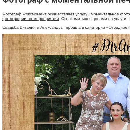
Фотограф Фоксмомент осуществляет услугу «
моментальное фото
фотографии на мероприятии
. Ознакомиться с ценами на услуги
Свадьба Виталия и Александры прошла в санатории «Отрадное» 