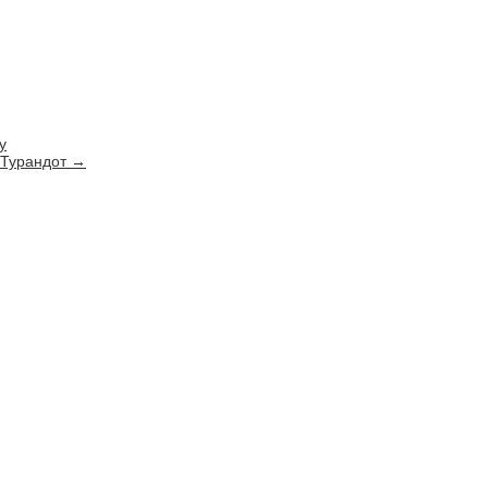
у
 Турандот
→